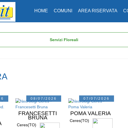
HOME
COMUNI
AREA RISERVATA
C
Servizi Floreali
RA
26
08/07/2026
07/07/2026
FRANCESETTI
POMA VALERIA
BRUNA
Ceres(TO)
A
Ceres(TO)